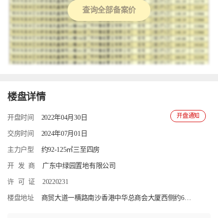
查询全部备案价
楼盘详情
开盘通知
开盘时间
2022年04月30日
交房时间
2024年07月01日
主力户型
约92-125㎡三至四房
开
发
商
广东中绿园置地有限公司
许
可
证
20220231
楼盘地址
商贸大道一横路南沙香港中华总商会大厦西侧约60米（邮轮母港旁）