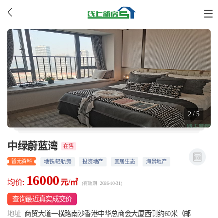
2 / 5
中绿蔚蓝湾
在售
暂无资料
地铁/轻轨旁
投资地产
宜居生态
海景地产
16000
均价:
元/㎡
(有效期 2026-10-31)
查询最近真实成交价
地址
商贸大道一横路南沙香港中华总商会大厦西侧约60米（邮