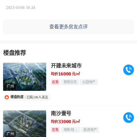
2023-10-06
16:24
查看更多房友点评
楼盘推荐
开建未来城市
16000
均价
元/㎡
在售
景观住宅
公园地产
广州
楼盘热度
已有249人关注
南沙壹号
33000
均价
元/㎡
在售
地铁/轻轨旁
投资地产
广州