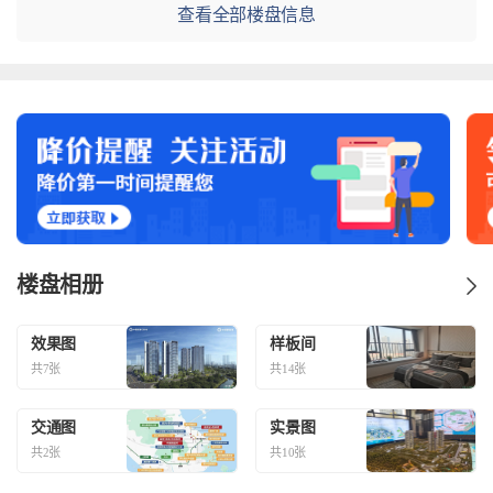
查看全部楼盘信息
楼盘相册
效果图
样板间
共7张
共14张
交通图
实景图
共2张
共10张