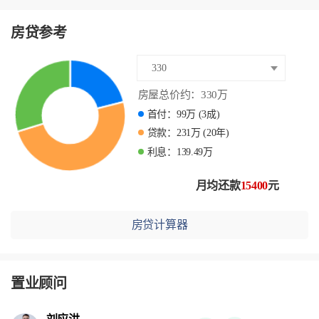
房贷参考
330
房屋总价约：
330
万
首付：
99
万
(3成)
贷款：
231
万
(20年)
利息：
139.49
万
月均还款
15400
元
房贷计算器
置业顾问